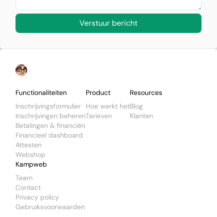
Verstuur bericht
Footer
Functionaliteiten
Product
Resources
Inschrijvingsformulier
Hoe werkt het
Blog
Inschrijvingen beheren
Tarieven
Klanten
Betalingen & financiën
Financieel dashboard
Attesten
Webshop
Kampweb
Team
Contact
Privacy policy
Gebruiksvoorwaarden