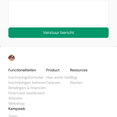
Verstuur bericht
Footer
Functionaliteiten
Product
Resources
Inschrijvingsformulier
Hoe werkt het
Blog
Inschrijvingen beheren
Tarieven
Klanten
Betalingen & financiën
Financieel dashboard
Attesten
Webshop
Kampweb
Team