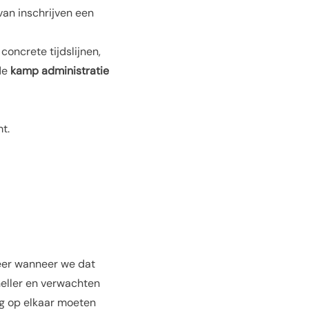
van inschrijven een
 concrete tijdslijnen,
de
kamp administratie
t.
eer wanneer we dat
neller en verwachten
ng op elkaar moeten