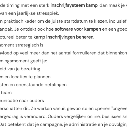
de timing met een sterk
inschrijfsysteem kamp
, dan maak je 
van een jaarlijkse stresspiek.
 een praktisch kader om de juiste startdatum te kiezen, inclusief
 aanpak. Je ontdekt ook hoe
software voor kampen
en een goe
ctureel beter te
kamp inschrijvingen beheren
.
oment strategisch is
nvloed op veel meer dan het aantal formulieren dat binnenkom
ningsmoment geeft je:
id van je bezetting
n en locaties te plannen
msten en openstaande betalingen
e team
unicatie naar ouders
derschatten dit. Ze werken vanuit gewoonte en openen "ongev
dergedrag is veranderd. Ouders vergelijken online, beslissen s
. Dat betekent dat je campagne, je administratie en je opvolgi