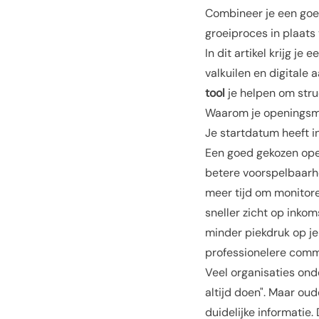
Combineer je een goe
groeiproces in plaats 
In dit artikel krijg je
valkuilen en digitale
tool
je helpen om stru
Waarom je openingsm
Je startdatum heeft i
Een goed gekozen ope
betere voorspelbaarhe
meer tijd om monitore
sneller zicht op inko
minder piekdruk op j
professionelere comm
Veel organisaties on
altijd doen". Maar ou
duidelijke informatie