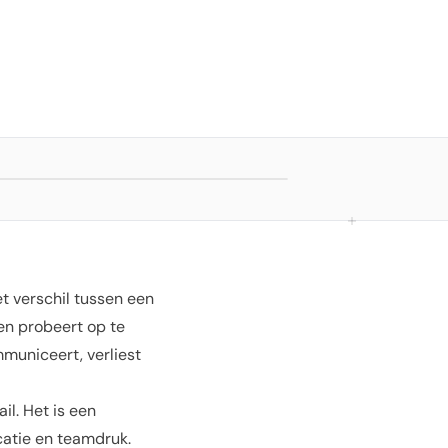
et verschil tussen een
en probeert op te
mmuniceert, verliest
il. Het is een
catie en teamdruk.