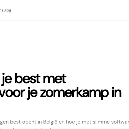
ns
Blog
 je best met
 voor je zomerkamp in
gen best opent in België en hoe je met slimme softwa