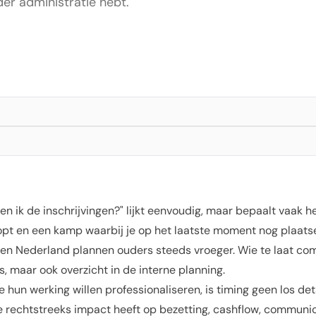
er administratie hebt.
n ik de inschrijvingen?" lijkt eenvoudig, maar bepaalt vaak h
opt en een kamp waarbij je op het laatste moment nog plaats
ië en Nederland plannen ouders steeds vroeger. Wie te laat co
, maar ook overzicht in de interne planning.
 hun werking willen professionaliseren, is timing geen los deta
e rechtstreeks impact heeft op bezetting, cashflow, communi