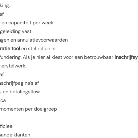
king.
af
en capaciteit per week
egeleiding vast
rtingen en annulatievoorwaarden
atie tool
en stel rollen in
 fundering. Als je hier al kiest voor een betrouwbaar
inschrijf
herstelwerk.
af
schrijfpagina’s af
s en betalingsflow
ica
emomenten per doelgroep
ficieel
aande klanten