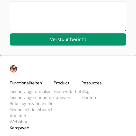
Verstuur bericht
Footer
Functionaliteiten
Product
Resources
Inschrijvingsformulier
Hoe werkt het
Blog
Inschrijvingen beheren
Tarieven
Klanten
Betalingen & financiën
Financieel dashboard
Attesten
Webshop
Kampweb