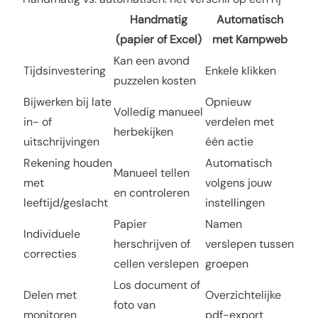
Handmatig
Automatisch
(papier of Excel)
met Kampweb
Kan een avond
Tijdsinvestering
Enkele klikken
puzzelen kosten
Bijwerken bij late
Opnieuw
Volledig manueel
in- of
verdelen met
herbekijken
uitschrijvingen
één actie
Rekening houden
Automatisch
Manueel tellen
met
volgens jouw
en controleren
leeftijd/geslacht
instellingen
Papier
Namen
Individuele
herschrijven of
verslepen tussen
correcties
cellen verslepen
groepen
Los document of
Delen met
Overzichtelijke
foto van
monitoren
pdf-export