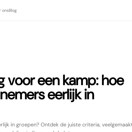
r ons
Blog
g voor een kamp: hoe
nemers eerlijk in
ijk in groepen? Ontdek de juiste criteria, veelgemaak