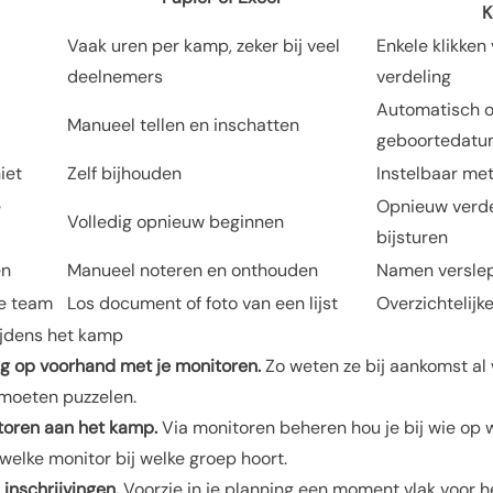
Vaak uren per kamp, zeker bij veel
Enkele klikken
deelnemers
verdeling
Automatisch o
Manueel tellen en inschatten
geboortedat
iet
Zelf bijhouden
Instelbaar me
e
Opnieuw verde
Volledig opnieuw beginnen
bijsturen
en
Manueel noteren en onthouden
Namen versle
je team
Los document of foto van een lijst
Overzichtelijk
tijdens het kamp
ng op voorhand met je monitoren.
Zo weten ze bij aankomst al w
 moeten puzzelen.
toren aan het kamp.
Via
monitoren beheren
hou je bij wie op
 welke monitor bij welke groep hoort.
inschrijvingen.
Voorzie in je planning een moment vlak voor 