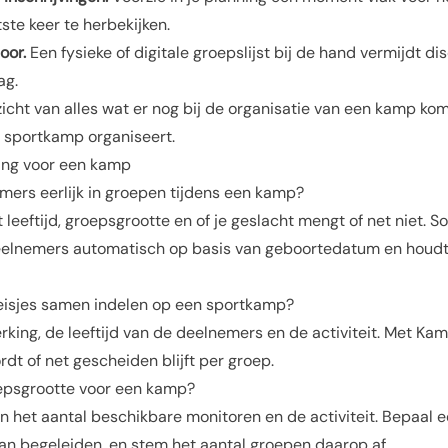
ste keer te herbekijken.
oor.
Een fysieke of digitale groepslijst bij de hand vermijdt dis
ag.
icht van alles wat er nog bij de organisatie van een kamp komt
n sportkamp organiseert
.
ing voor een kamp
mers eerlijk in groepen tijdens een kamp?
leeftijd, groepsgrootte en of je geslacht mengt of net niet. S
elnemers automatisch op basis van geboortedatum en houdt
eisjes samen indelen op een sportkamp?
rking, de leeftijd van de deelnemers en de activiteit. Met Kam
t of net gescheiden blijft per groep.
epsgrootte voor een kamp?
an het aantal beschikbare monitoren en de activiteit. Bepaal 
an begeleiden, en stem het aantal groepen daarop af.