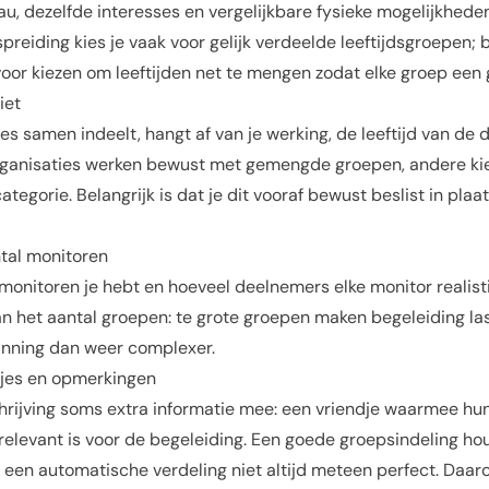
u, dezelfde interesses en vergelijkbare fysieke mogelijkheden 
sspreiding kies je vaak voor gelijk verdeelde leeftijdsgroepen; 
oor kiezen om leeftijden net te mengen zodat elke groep een 
iet
jes samen indeelt, hangt af van je werking, de leeftijd van de
organisaties werken bewust met gemengde groepen, andere ki
ategorie. Belangrijk is dat je dit vooraf bewust beslist in plaa
tal monitoren
monitoren je hebt en hoeveel deelnemers elke monitor realist
n het aantal groepen: te grote groepen maken begeleiding last
nning dan weer complexer.
tjes en opmerkingen
hrijving soms extra informatie mee: een vriendje waarmee hu
relevant is voor de begeleiding. Een goede groepsindeling ho
t een automatische verdeling niet altijd meteen perfect. Daar