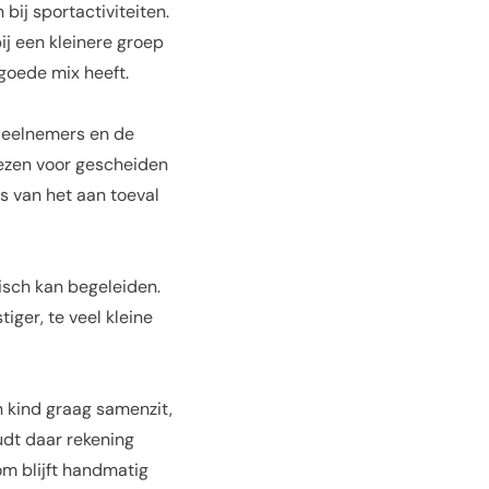
bij sportactiviteiten.
bij een kleinere groep
goede mix heeft.
 deelnemers en de
ezen voor gescheiden
ts van het aan toeval
isch kan begeleiden.
iger, te veel kleine
n kind graag samenzit,
udt daar rekening
om blijft handmatig