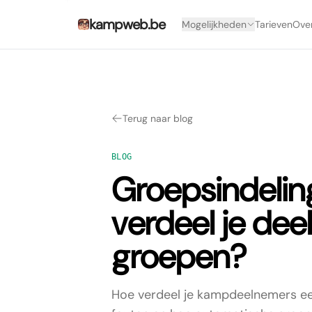
kampweb.be
Mogelijkheden
Tarieven
Ove
Terug naar blog
BLOG
Groepsindelin
verdeel je deel
groepen?
Hoe verdeel je kampdeelnemers eerl