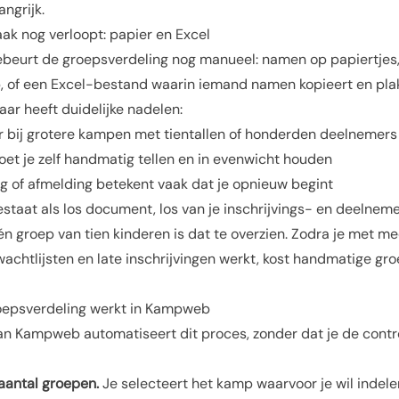
angrijk.
ak nog verloopt: papier en Excel
gebeurt de groepsverdeling nog manueel: namen op papiertjes,
, of een Excel-bestand waarin iemand namen kopieert en plak
aar heeft duidelijke nadelen:
ker bij grotere kampen met tientallen of honderden deelnemers
moet je zelf handmatig tellen en in evenwicht houden
ing of afmelding betekent vaak dat je opnieuw begint
 bestaat als los document, los van je inschrijvings- en deelne
 groep van tien kinderen is dat te overzien. Zodra je met m
wachtlijsten en late inschrijvingen werkt, kost handmatige gro
oepsverdeling werkt in Kampweb
n Kampweb automatiseert dit proces, zonder dat je de control
aantal groepen.
Je selecteert het kamp waarvoor je wil indelen