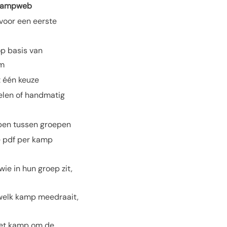
Kampweb
 voor een eerste
p basis van
um
t één keuze
len of handmatig
pen tussen groepen
e pdf per kamp
ie in hun groep zit,
 welk kamp meedraait,
het kamp om de