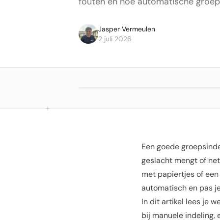
fouten en hoe automatische groep
Jasper Vermeulen
2 juli 2026
Een goede groepsindel
geslacht mengt of net
met papiertjes of ee
automatisch en pas j
In dit artikel lees je w
bij manuele indeling,