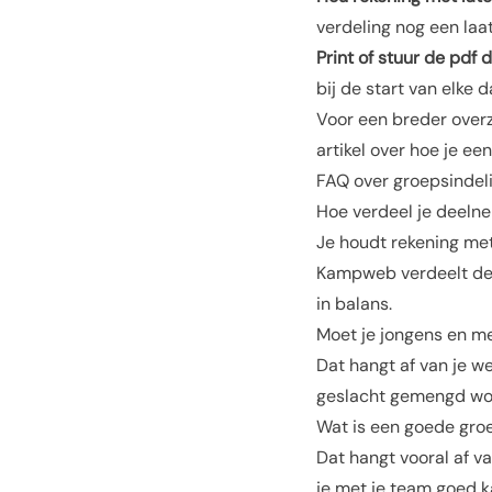
verdeling nog een laat
Print of stuur de pdf d
bij de start van elke d
Voor een breder overz
artikel over
hoe je ee
FAQ over groepsindel
Hoe verdeel je deelne
Je houdt rekening met 
Kampweb verdeelt de
in balans.
Moet je jongens en m
Dat hangt af van je we
geslacht gemengd word
Wat is een goede gro
Dat hangt vooral af v
je met je team goed k